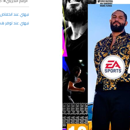
الرقم التخزيني
5
نبهني عند انخفاض 
نبهني عند توفر هذا