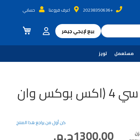
+20238350636
اعرف فروعنا
حسابي
سلة التسوق
بيع لإيجي جيمر
مستعمل
تويز
يو اف سي 4 (اكس بوكس وان
كن أول من يراجع هذا المنتج
1300.00ج.م.‏
زن