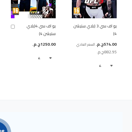
يو اف سي 3 (بلاي ستيشن
يو اف سي 4(بلاي
أضف
4)
ستيشن 4)
إلى
السلة
سعر
574.00ج.م.‏
1250.00ج.م.‏
السعر العادي
خاص
882.95ج.م.‏
أضف
إضافة
أضف
إضافة
لقائمة
إلى
لقائمة
إلى
الرغبات
المقارنة
الرغبات
المقارنة