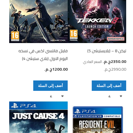
تيكن 8 – (بلايستيشن 5)
فاينل فانتسي اكس في نسخه
اليوم الاول (بلاي ستيشن 4)
سعر
2350.00ج.م.‏
السعر العادي
خاص
2990.00ج.م.‏
1200.00ج.م.‏
أضف إلى السلة
أضف إلى السلة
أضف
إضافة
أضف
إضافة
لقائمة
إلى
لقائمة
إلى
الرغبات
المقارنة
الرغبات
المقارنة