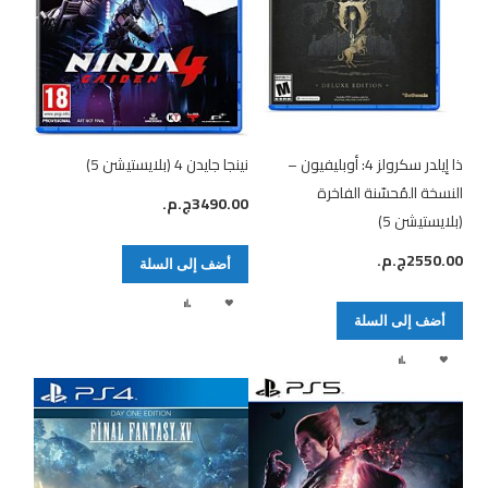
ذا إيلدر سكرولز 4: أوبليفيون –
نينجا جايدن 4 (بلايستيشن 5)
النسخة المُحسّنة الفاخرة
3490.00ج.م.‏
(بلايستيشن 5)
2550.00ج.م.‏
أضف إلى السلة
أضف
إضافة
أضف إلى السلة
لقائمة
إلى
أضف
إضافة
الرغبات
المقارنة
لقائمة
إلى
الرغبات
المقارنة