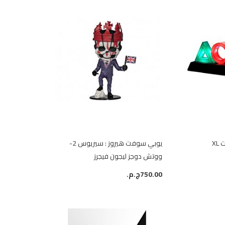
XL
يوبي سوفت هيروز : سيريوس 2-
ووتش دوجز ليجون فيجرز
750.00ج.م.‏