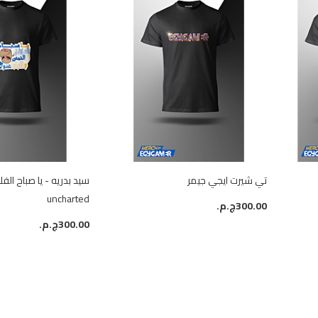
تي شيرت ايجي جيمر
سيد بدريه - يا صباح الف
uncharted
300.00ج.م.‏
300.00ج.م.‏