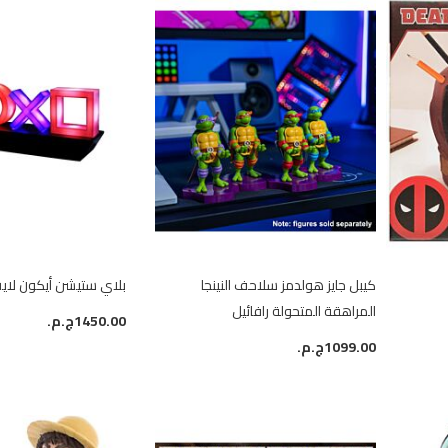
كيبل جايز هولدمز سلاحف النينجا
بلاي ستيشن أيكون لايت 
المراهقة المتحولة رافائيل
1450.00ج.م.‏
1099.00ج.م.‏