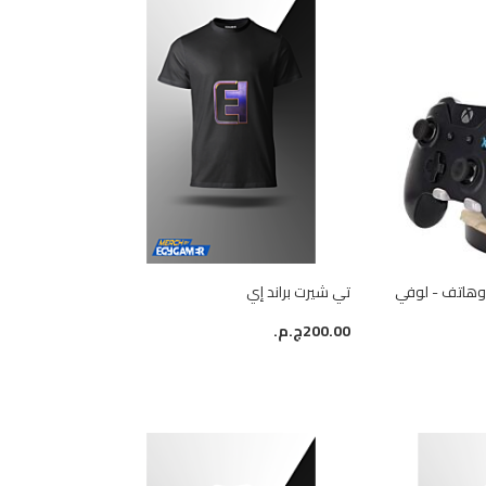
ر وهاتف - لوفي
تي شيرت براند إي
200.00ج.م.‏