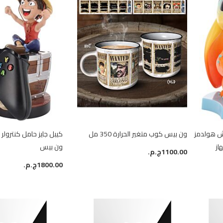
ش هولدمز
ون بيس كوب متغير الحرارة 350 مل
كيبل جايز حامل كنترول
از
ون بيس
1100.00ج.م.‏
1800.00ج.م.‏