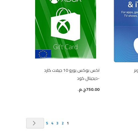
اكس بوكس يورو 10 جيفت كارد
-ديجيتال كود
750.00ج.م.‏
حقيبة
حقيبة
حقيبة
حقيبة
حقيبة
حاليا انت تقرأ الصفحة
التالي
حقيبة
5
4
3
2
1