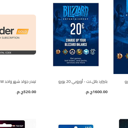
بليزارد باتل.نت - أوروبي 20 يورو
تيندر جولد شهر واحد RoW
1600.00ج.م.‏
520.00ج.م.‏