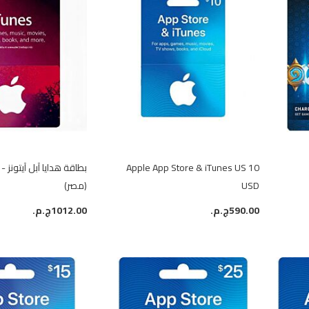
Apple App Store & iTunes US 10
USD
(مصر)
590.00ج.م.‏
1012.00ج.م.‏