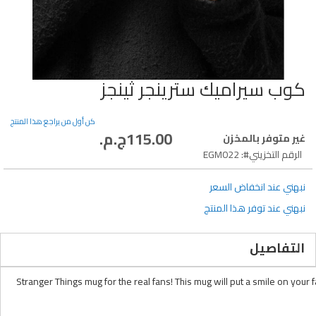
كوب سيراميك سترينجر ثينجز
تخطي
إلى
بداية
كن أول من يراجع هذا المنتج
معرض
115.00ج.م.‏
غير متوفر بالمخزن
الصور
الرقم التخزيني
EGM022
نبهني عند انخفاض السعر
نبهني عند توفر هذا المنتج
التفاصيل
Stranger Things mug for the real fans! This mug will put a smile on you