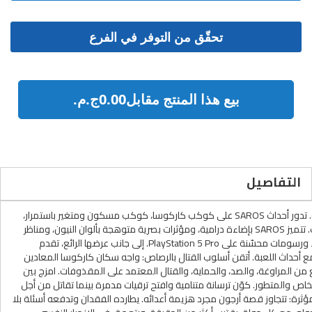
بيع هذا المنتج مقابل0.00ج.م.‏
التفاصيل
ادخل عالمًا شكّله الكسوف. اختبر عالمًا مظلمًا وغامضًا، تحوّل بفعل قوى كونية. تدور أحداث SAROS على كوكب كاركوسا، كوكب مسكون ومتغير باستمرار،
حيث تتغير فيه المباني القديمة والحضارات المنهارة والبيئات الغريبة مع كل موت. تتميز SAROS بإضاءة درامية، ومؤثرات بصرية متوهجة بألوان النيون، ومناظر
طبيعية شاسعة وسريالية. صُممت اللعبة خصيصًا لأجهزة PlayStation 5، مع أداء ورسومات محسّنة على PlayStation 5 Pro. إلى جانب عرضها الرائع، تقدم
ة مع أحداث اللعبة. أتقن أسلوب القتال بالرصاص: واجه سكان كاركوسا المعادين
 المميز من Housemarque. مزيج سلس وسريع من المراوغة، والصد، والحماية، والقتال المعتمد على المقذوفات. امزج بين
خاص والمتطور. كوّن ترسانة متنامية وافتح ترقيات مدمرة بينما تقاتل من أجل
ؤثرة: تتجاوز قصة أرجون مجرد هزيمة أعدائه. يطارده الفقدان وتدفعه أسئلة بلا