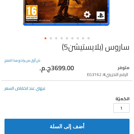
ساروس (بلايستيشن5)
تخطي
إلى
بداية
كن أول من يراجع هذا المنتج
معرض
3699.00ج.م.‏
متوفر
الصور
الرقم التخزيني
EG3162
نبهني عند انخفاض السعر
الكميّة
أضف إلى السلة