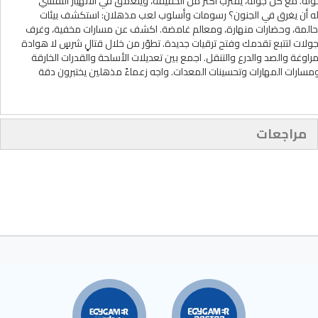
وله. مع كل جولة، يقترب أكثر من الحقيقة، ويتعمق في الانهيار النفسي
ّر له أن يغرق في الجنون؟ رسومات وأسلوب لعب مذهلان: استكشف بيئات
حالمة، وحضارات منهارة، ومعالم غامضة. اكشف عن مسارات مخفية، وغرف
بيئية منسوجة في كل منطقة. تواصل مع طاقم إيكيلون 4 بين الجولات لتتبع تقدمك وفتح ترقيات جديدة. تطوّر من خلال قتالٍ شرسٍ لا هوادة
اوغة والصد والدرع والتنقل. اجمع بين تعديلات الأسلحة والقدرات الخارقة
تح ومسارات المهارات وتحسينات المعدات. واجه زعماءً مذهلين يختبرون دقة
مراجعات