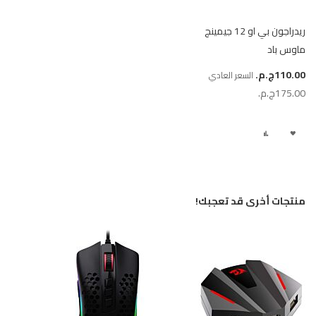
ريدراجون بي او 12 جيمينج
ماوس باد
سعر
110.00ج.م.‏
السعر العادي
خاص
175.00ج.م.‏
أضف
إضافة
لقائمة
إلى
الرغبات
المقارنة
منتجات أخرى قد تعجبك!