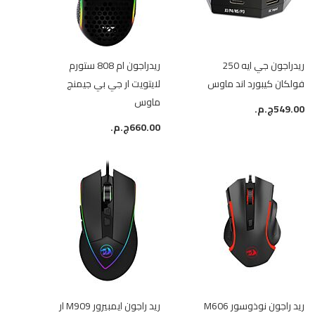
ريدراجون جي ايه 250
ريدراجون ام 808 ستورم
فولكان كيبورد اند ماوس
لايتويت ار جي بي جيمنج
ماوس
549.00ج.م.‏
660.00ج.م.‏
ريد راجون نوذوسور M606
ريد راجون ايمبيرور M909 ار