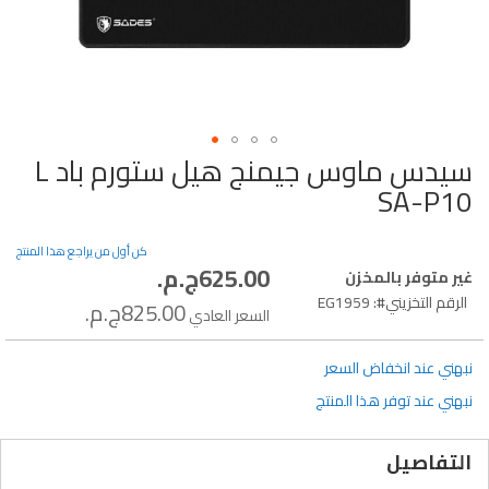
سيدس ماوس جيمنج هيل ستورم باد L
تخطي
إلى
SA-P10
بداية
معرض
الصور
كن أول من يراجع هذا المنتج
625.00ج.م.‏
سعر
غير متوفر بالمخزن
خاص
الرقم التخزيني
EG1959
825.00ج.م.‏
السعر العادي
نبهني عند انخفاض السعر
نبهني عند توفر هذا المنتج
التفاصيل
Natural rubber textured underside stays stable