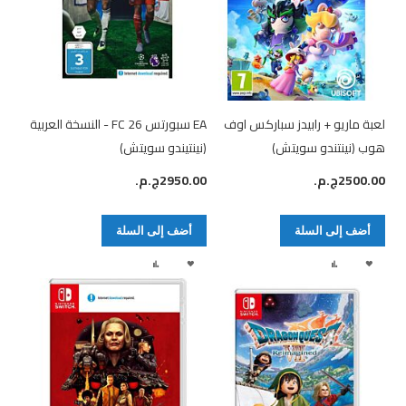
لعبة ماريو + رابيدز سباركس اوف
EA سبورتس FC 26 - النسخة العربية
هوب (نينتندو سويتش)
(نينتيندو سويتش)
2500.00ج.م.‏
2950.00ج.م.‏
أضف إلى السلة
أضف إلى السلة
أضف
إضافة
أضف
إضافة
لقائمة
إلى
لقائمة
إلى
الرغبات
المقارنة
الرغبات
المقارنة