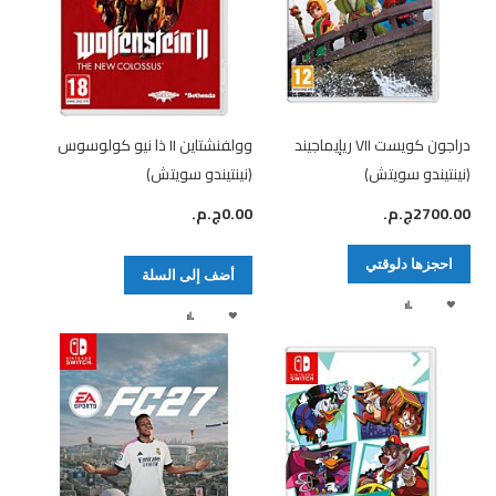
دراجون كويست VII ريإيماجيند
وولفنشتاين II ذا نيو كولوسوس
(نينتيندو سويتش)
(نينتيندو سويتش)
2700.00ج.م.‏
0.00ج.م.‏
احجزها دلوقتي
أضف إلى السلة
أ
إ
أضف
إضافة
ض
ض
لقائمة
إلى
ف
ا
الرغبات
المقارنة
ل
ف
ق
ة
ا
إ