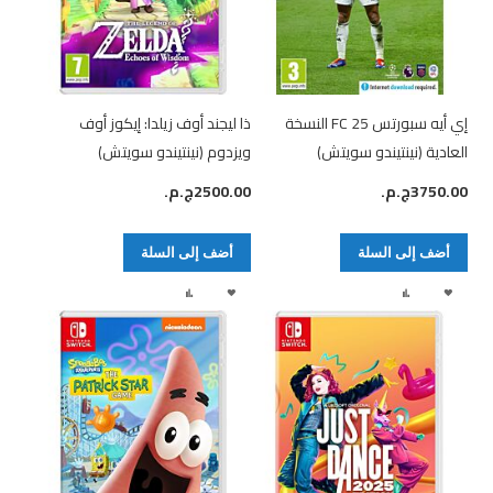
إي أيه سبورتس FC 25 النسخة
ذا ليجند أوف زيلدا: إيكوز أوف
العادية (نينتيندو سويتش)
ويزدوم (نينتيندو سويتش)
3750.00ج.م.‏
2500.00ج.م.‏
أضف إلى السلة
أضف إلى السلة
أضف
إضافة
أضف
إضافة
لقائمة
إلى
لقائمة
إلى
الرغبات
المقارنة
الرغبات
المقارنة