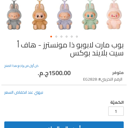
بوب مارت لابوبو ذا مونسترز - هاف أ
تخطي
إلى
سيت بلايند بوكس
بداية
معرض
الصور
كن أول من يراجع هذا المنتج
1500.00ج.م.‏
متوفر
الرقم التخزيني
EG2828
نبهني عند انخفاض السعر
الكميّة