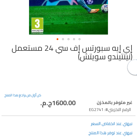
إي إيه سبورتس إف سي 24 مستعمل
تخطي
إلى
(نينتيندو سويتش)
بداية
معرض
الصور
كن أول من يراجع هذا المنتج
1600.00ج.م.‏
غير متوفر بالمخزن
الرقم التخزيني
EG2741
نبهني عند انخفاض السعر
نبهني عند توفر هذا المنتج