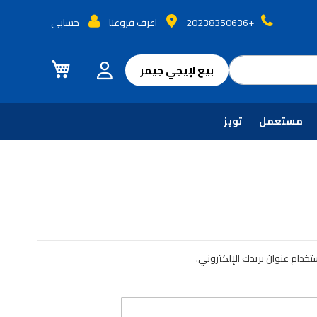
+20238350636
اعرف فروعنا
حسابي
سلة التسوق
بيع لإيجي جيمر
مستعمل
تويز
خدام عنوان بريدك الإلكتروني.