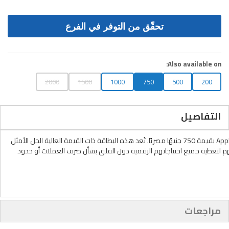
Also available on:
2000
1500
1000
750
500
200
التفاصيل
ارتقِ بتجربة استخدام منتجات Apple إلى مستوى جديد مع بطاقة هدايا Apple iTunes بقيمة 750 جنيهًا مصريًا. تُعد هذه البطاقة ذات القيمة العالية الحل الأمثل
رصيد كبير في حساب Apple ID المصري الخاص بهم لتغطية جميع احتياجاتهم الرقمية دون القلق بشأن صرف العملات أو حدود
مراجعات