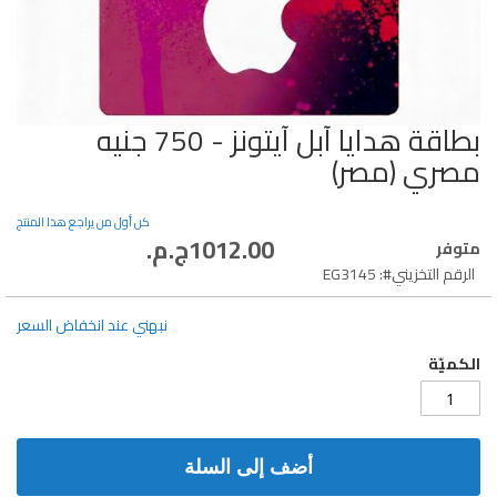
بطاقة هدايا آبل آيتونز - 750 جنيه
تخطي
إلى
مصري (مصر)
بداية
معرض
الصور
كن أول من يراجع هذا المنتج
1012.00ج.م.‏
متوفر
الرقم التخزيني
EG3145
نبهني عند انخفاض السعر
الكميّة
أضف إلى السلة