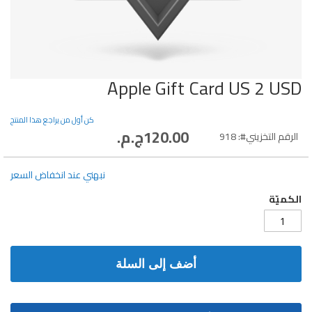
Apple Gift Card US 2 USD
تخطي
إلى
بداية
كن أول من يراجع هذا المنتج
معرض
120.00ج.م.‏
الرقم التخزيني
918
الصور
نبهني عند انخفاض السعر
الكميّة
أضف إلى السلة