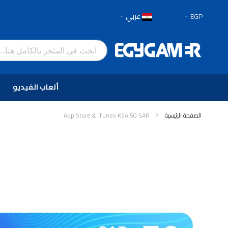
العملة
لغة
EGP
عربي
تخطي
إلى
المحتوى
ألعاب الفيديو
الصفحة الرئيسية
App Store & iTunes KSA 50 SAR
انتقل
إلى
النهاية
معرض
الصور