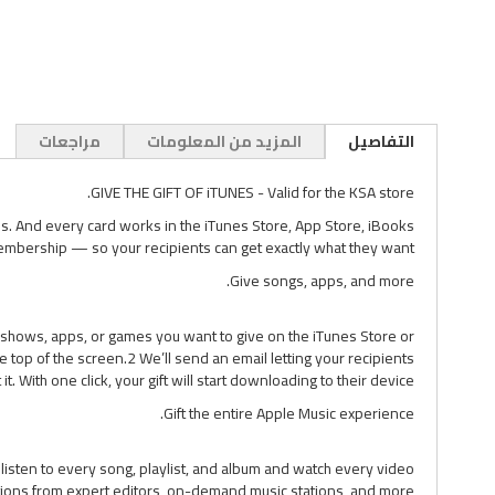
تخطي
إلى
التفاصيل
المزيد من المعلومات
مراجعات
بداية
معرض
GIVE THE GIFT OF iTUNES - Valid for the KSA store.
الصور
ns. And every card works in the iTunes Store, App Store, iBooks
mbership — so your recipients can get exactly what they want.
Give songs, apps, and more.
 shows, apps, or games you want to give on the iTunes Store or
e top of the screen.2 We’ll send an email letting your recipients
t. With one click, your gift will start downloading to their device.
Gift the entire Apple Music experience.
 listen to every song, playlist, and album and watch every video
ations from expert editors, on-demand music stations, and more.