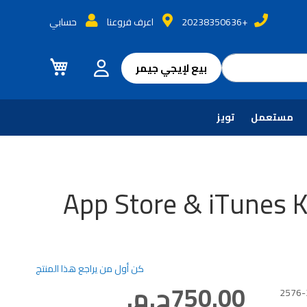
+20238350636
اعرف فروعنا
حسابي
سلة التسوق
بيع لإيجي جيمر
مستعمل
تويز
App Store & iTunes 
كن أول من يراجع هذا المنتج
750.00ج.م.‏
2576-