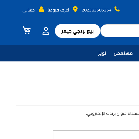
+20238350636
اعرف فروعنا
حسابي
سلة التسوق
بيع لإيجي جيمر
مستعمل
تويز
خدام عنوان بريدك الإلكتروني.