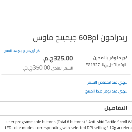
ريدراجون ام608 جيمينج ماوس
تخطي
إلى
بداية
كن أول من يراجع هذا المنتج
معرض
325.00ج.م.‏
سعر
غير متوفر بالمخزن
الصور
خاص
الرقم التخزيني
EG1327
350.00ج.م.‏
السعر العادي
نبهني عند انخفاض السعر
نبهني عند توفر هذا المنتج
التفاصيل
5 user programmable buttons (Total 6 buttons) * Anti-skid Tactile Scro
LED color modes corresponding with selected DPI setting * 10g acceler