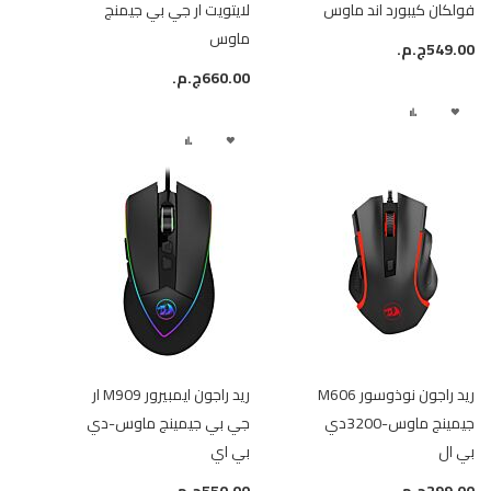
فولكان كيبورد اند ماوس
لايتويت ار جي بي جيمنج
ماوس
549.00ج.م.‏
660.00ج.م.‏
أضف
إضافة
أضف
إضافة
لقائمة
إلى
لقائمة
إلى
الرغبات
المقارنة
الرغبات
المقارنة
ريد راجون نوذوسور M606
ريد راجون ايمبيرور M909 ار
جيمينج ماوس-3200دي
جي بي جيمينج ماوس-دي
بي ال
بي اي